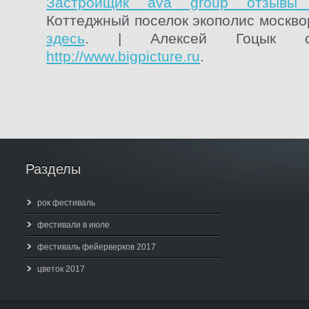
Застройщик ava group отзывы
Коттеджный поселок экополис москво
здесь
. | Алексей Гоцык с
http://www.bigpicture.ru
.
Разделы
рок фестиваль
фестивали в июле
фестиваль фейерверков 2017
цветок 2017