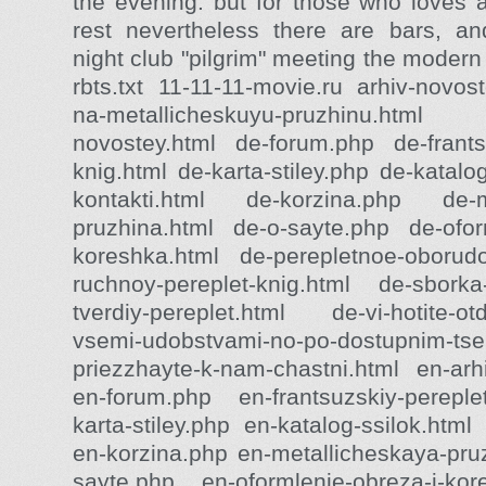
the evening. but for those who loves 
rest nevertheless there are bars, an
night club "pilgrim" meeting the modern
rbts.txt 11-11-11-movie.ru arhiv-novost
na-metallicheskuyu-pruzhinu.h
novostey.html de-forum.php de-frantsu
knig.html de-karta-stiley.php de-katalo
kontakti.html de-korzina.php de-me
pruzhina.html de-o-sayte.php de-oform
koreshka.html de-perepletnoe-oborud
ruchnoy-pereplet-knig.html de-sborka
tverdiy-pereplet.html de-vi-hotite-ot
vsemi-udobstvami-no-po-dostupnim-ts
priezzhayte-k-nam-chastni.html en-arh
en-forum.php en-frantsuzskiy-pereple
karta-stiley.php en-katalog-ssilok.html
en-korzina.php en-metallicheskaya-pru
sayte.php en-oformlenie-obreza-i-ko