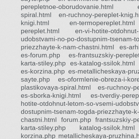
perepletnoe-oborudovanie.html en
spiral.html en-ruchnoy-pereplet-knig.
knigi.html en-termopereplet.htm
pereplet.html en-vi-hotite-otdohnut-
udobstvami-no-po-dostupnim-tsenam-t
priezzhayte-k-nam-chastni.html es-arh
es-forum.php es-frantsuzskiy-pereple
karta-stiley.php es-katalog-ssilok.html
es-korzina.php es-metallicheskaya-pru
sayte.php es-oformlenie-obreza-i-ko
plastikovaya-spiral.html es-ruchnoy-pe
es-sborka-knigi.html es-tverdiy-perep
hotite-otdohnut-letom-so-vsemi-udobst
dostupnim-tsenam-togda-priezzhayte-k
chastni.html forum.php frantsuzskiy-pe
karta-stiley.php katalog-ssilok.htm
korzina.php metallicheskaya-pruzhina.