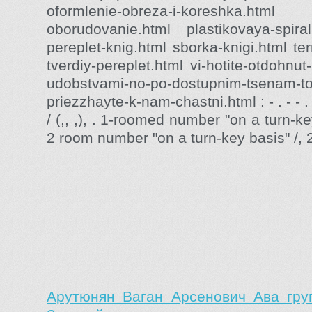
oformlenie-obreza-i-koreshka.htm
oborudovanie.html plastikovaya-spira
pereplet-knig.html sborka-knigi.html te
tverdiy-pereplet.html vi-hotite-otdohnu
udobstvami-no-po-dostupnim-tsenam-t
priezzhayte-k-nam-chastni.html : - . - - .
/ (,, ,), . 1-roomed number "on a turn-key
2 room number "on a turn-key basis" /, 2.
Арутюнян Ваган Арсенович Ава гру